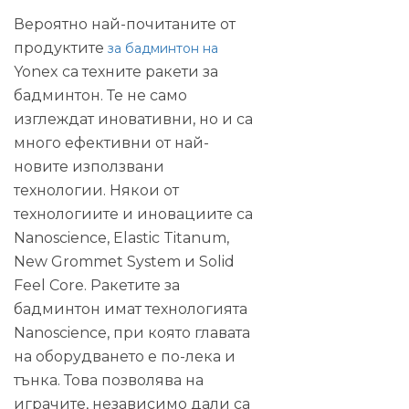
Вероятно най-почитаните от
продуктите
за бадминтон на
Yonex са техните ракети за
бадминтон. Те не само
изглеждат иновативни, но и са
много ефективни от най-
новите използвани
технологии. Някои от
технологиите и иновациите са
Nanoscience, Elastic Titanum,
New Grommet System и Solid
Feel Core. Ракетите за
бадминтон имат технологията
Nanoscience, при която главата
на оборудването е по-лека и
тънка. Това позволява на
играчите, независимо дали са