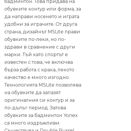
бадминтон. Това придава на
обувките контур или форма, за
да направи носенето и играта
удобни за играчите. От друга
страна, дизайнът MSLite прави
обувките по-леки, но по-
здрави в сравнение с други
марки. Тъй като спортът е
известен с това, че включва
бърза работа с крака, лекото
качество е много изгодно.
Технологията MSLite позволява
на обувките да запазят
оригиналния си контур и за
по-дълъг период. Затова
обувките за бадминтон Yonex
са много издръжливи.
Съществува и Double Russel