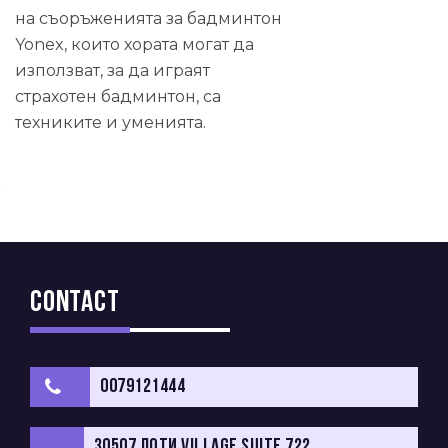
на съоръженията за бадминтон
Yonex, които хората могат да
използват, за да играят
страхотен бадминтон, са
техниките и уменията.
Contact
0079121444
30507 Лоти Village Suite 722