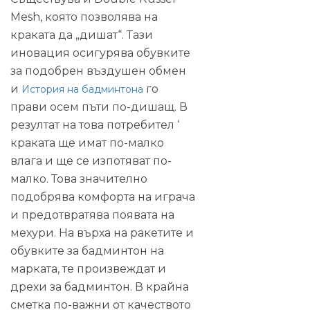
Mesh, която позволява на
краката да „дишат“. Тази
иновация осигурява обувките
за подобрен въздушен обмен
и
го
История на бадминтона
прави осем пъти по-дишащ. В
резултат на това потребител ‘
краката ще имат по-малко
влага и ще се изпотяват по-
малко. Това значително
подобрява комфорта на играча
и предотвратява появата на
мехури. На върха на ракетите и
обувките за бадминтон на
марката, те произвеждат и
дрехи за бадминтон. В крайна
сметка по-важни от качеството