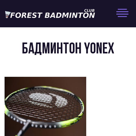
Skip
to
content
Бадминтон Yonex