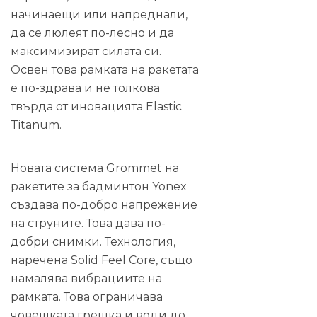
начинаещи или напреднали,
да се люлеят по-лесно и да
максимизират силата си.
Освен това рамката на ракетата
е по-здрава и не толкова
твърда от иновацията Elastic
Titanum.
Новата система Grommet на
ракетите за бадминтон Yonex
създава по-добро напрежение
на струните. Това дава по-
добри снимки. Технология,
наречена Solid Feel Core, също
намалява вибрациите на
рамката. Това ограничава
човешката грешка и води до