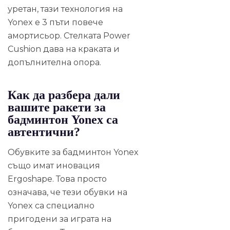
уретан, тази технология на
Yonex е 3 пъти повече
амортисьор. Стелката Power
Cushion дава на краката и
допълнителна опора.
Как да разбера дали
вашите ракети за
бадминтон Yonex са
автентични?
Обувките за бадминтон Yonex
също имат иновация
Ergoshape. Това просто
означава, че тези обувки на
Yonex са специално
пригодени за играта на